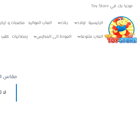
مرحبا بك في Toy Store
الرئيسية
اولاد
بنات
العاب المواليد
مكعبات و تركي
العاب متنوعة
العودة الى المدارس
رمضانيات
كتب ا
مقاس 14 / العمر 4 الي 5 سنوات
لا 