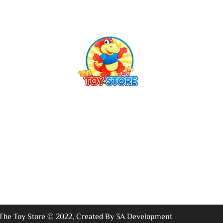
The Toy Store © 2022, Created By 3A Development