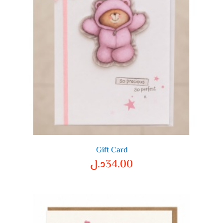
Gift Card
34.00
د.ل