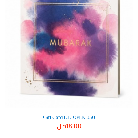
Gift Card EID OPEN 050
18.00
د.ل