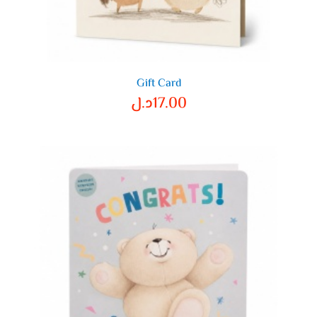
Gift Card
17.00
د.ل