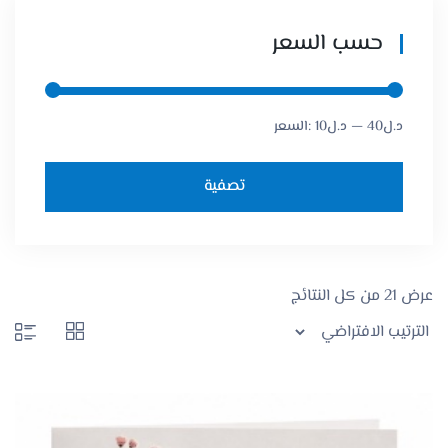
حسب السعر
40د.ل
—
10د.ل
السعر:
تصفية
عرض ⁦21⁩ من كل النتائج