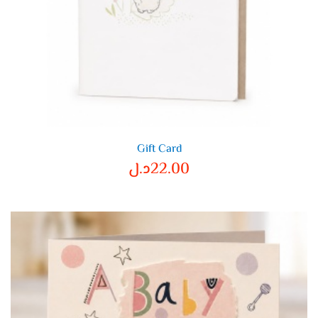
Gift Card
22.00
د.ل