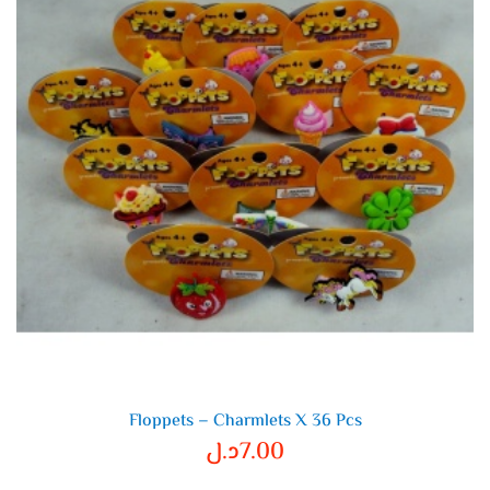
Floppets – Charmlets X 36 Pcs
7.00
د.ل