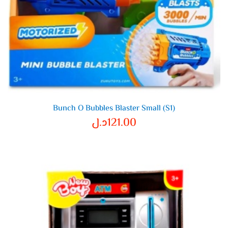
Bunch O Bubbles Blaster Small (S1)
121.00
د.ل