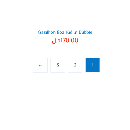
Gazillion 8oz Kid In Bubble
170.00
د.ل
←
3
2
1