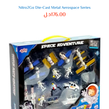
Nitro2Go Die-Cast Metal Aerospace Series
176.00
د.ل