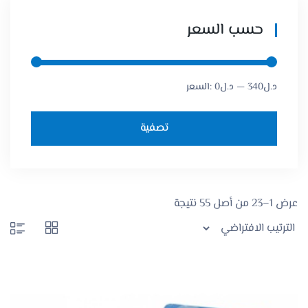
حسب السعر
340د.ل
—
0د.ل
السعر:
تصفية
عرض 1–23 من أصل 55 نتيجة