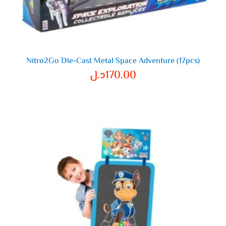
Nitro2Go Die-Cast Metal Space Adventure (17pcs)
170.00
د.ل