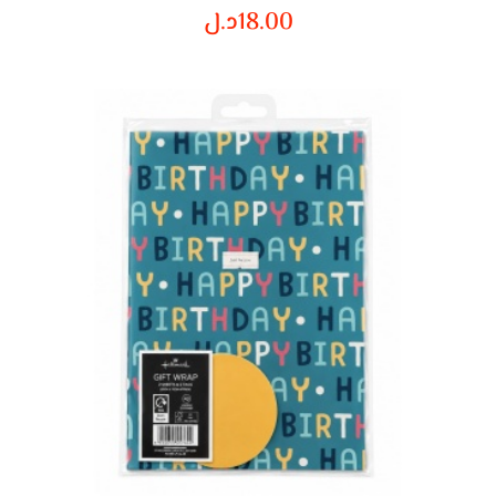
18.00
د.ل