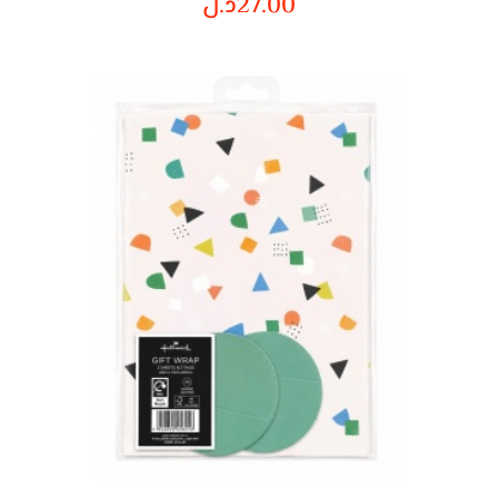
27.00
د.ل