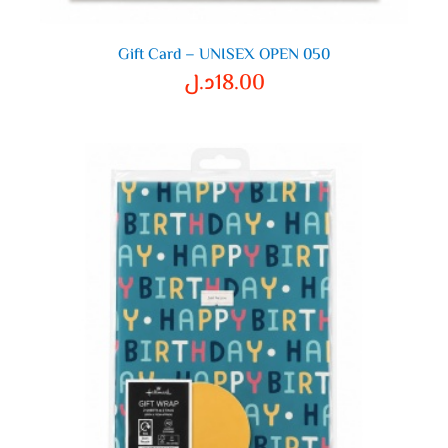
Gift Card – UNISEX OPEN 050
18.00
د.ل