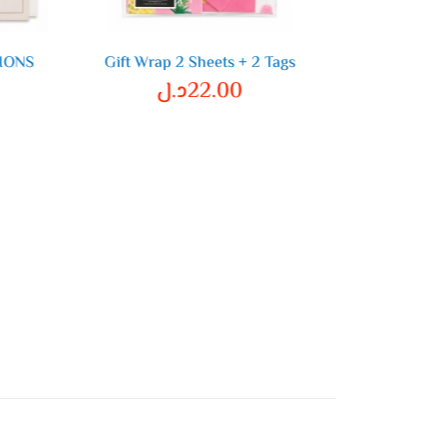
TIONS
Gift Wrap 2 Sheets + 2 Tags
PLA
ل
22.00
د.ل