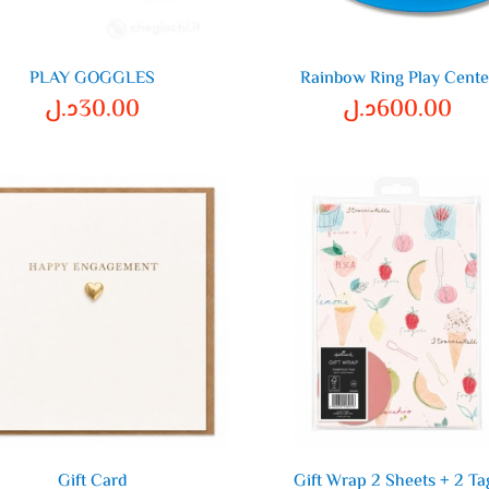
PLAY GOGGLES
Rainbow Ring Play Cente
600.00
د.ل
30.00
د.ل
Gift Card
Gift Wrap 2 Sheets + 2 Ta