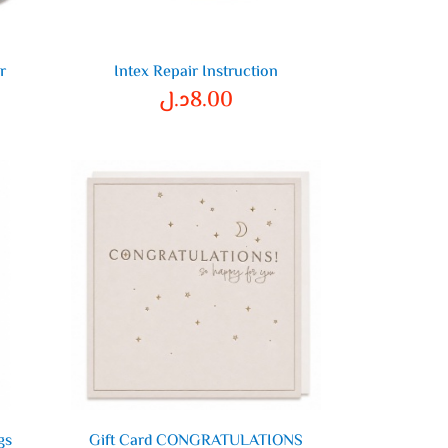
r
Intex Repair Instruction
8.00
د.ل
gs
Gift Card CONGRATULATIONS