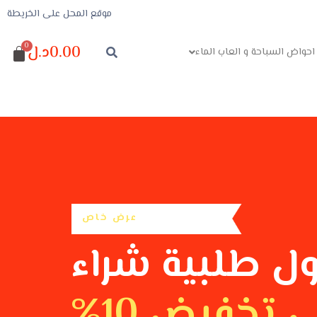
موقع المحل على الخريطة
0.00
د.ل
احواض السباحة و العاب الماء
عرض خاص
ول طلبية شراء
تخفيض 10%