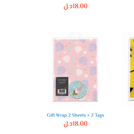
18.00
د.ل
Gift Wrap 2 Sheets + 2 Tags
18.00
د.ل