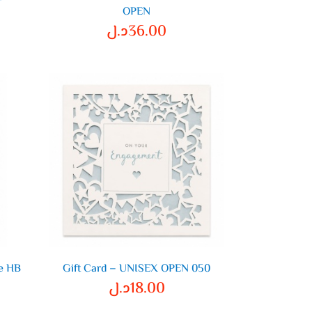
OPEN
36.00
د.ل
e HB
Gift Card – UNISEX OPEN 050
18.00
د.ل