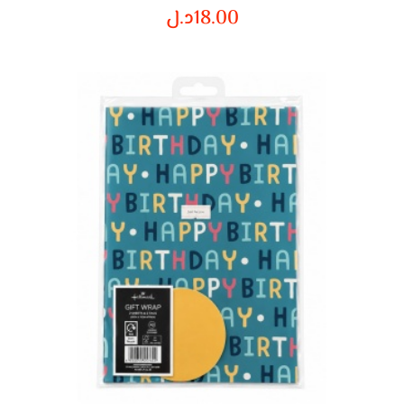
18.00
د.ل